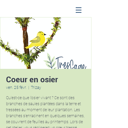
Coeur en osier
ven. 25 févr.
  |  
Trizay
Qu’est-ce que l’osier vivant ? Ce sont des
branches de saules plantées dans la terre et
tressées au moment de leur plantation. Les
branches s’enracinent en quelques semaines,
se couvrent de feuilles au printemps. Lors de
cet atelier, vous réaliserez un cœur tressé.