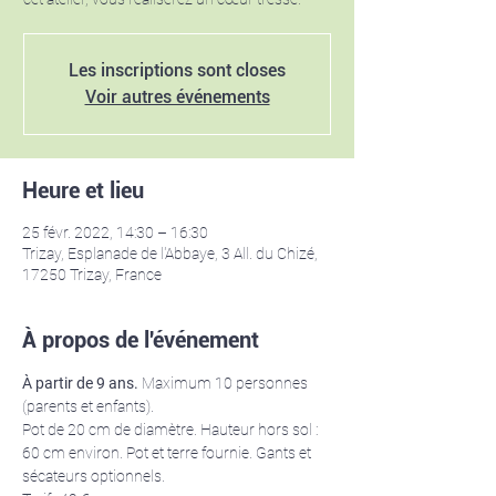
Les inscriptions sont closes
Voir autres événements
Heure et lieu
25 févr. 2022, 14:30 – 16:30
Trizay, Esplanade de l'Abbaye, 3 All. du Chizé,
17250 Trizay, France
À propos de l'événement
À partir de 9 ans.
 Maximum 10 personnes 
(parents et enfants).
Pot de 20 cm de diamètre. Hauteur hors sol : 
60 cm environ. Pot et terre fournie. Gants et 
sécateurs optionnels.