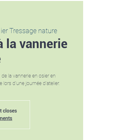
lier Tressage nature
à la vannerie
e
de la vannerie en osier en
e lors d'une journée d'atelier.
t closes
ements