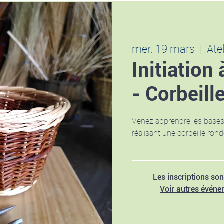
mer. 19 mars
  |  
Ate
Initiation 
- Corbeill
Venez apprendre les bases 
réalisant une corbeille rond
Les inscriptions son
Voir autres évén