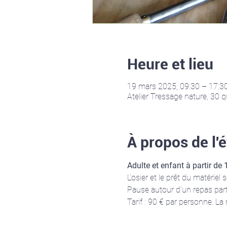
Heure et lieu
19 mars 2025, 09:30 – 17:3
Atelier Tressage nature, 30 
À propos de l
Adulte et enfant à partir de 
L'osier et le prêt du matériel
Pause autour d'un repas parta
Tarif : 90 € par personne. L