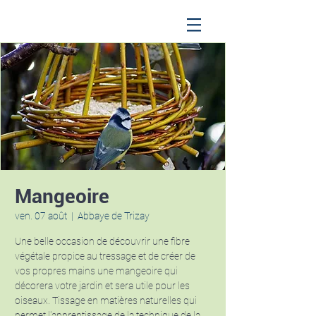
Mangeoire
ven. 07 août
  |  
Abbaye de Trizay
Une belle occasion de découvrir une fibre
végétale propice au tressage et de créer de
vos propres mains une mangeoire qui
décorera votre jardin et sera utile pour les
oiseaux. Tissage en matières naturelles qui
permet l'apprentissage de la technique de la