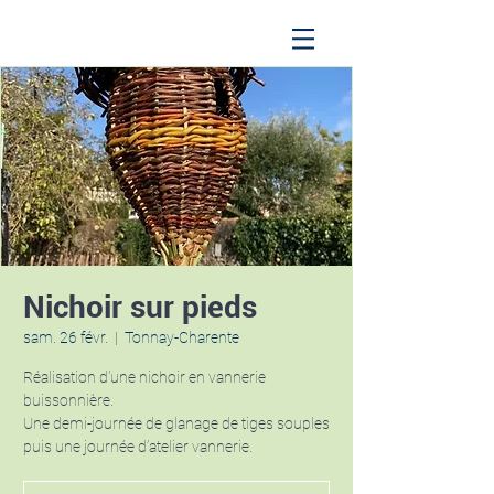
Nichoir sur pieds
sam. 26 févr.
  |  
Tonnay-Charente
Réalisation d'une nichoir en vannerie
buissonnière.
Une demi-journée de glanage de tiges souples
puis une journée d’atelier vannerie.