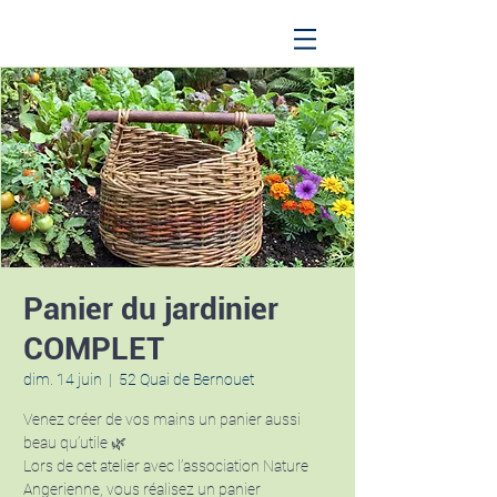
Panier du jardinier
COMPLET
dim. 14 juin
  |  
52 Quai de Bernouet
Venez créer de vos mains un panier aussi
beau qu’utile 🌿
Lors de cet atelier avec l’association Nature
Angerienne, vous réalisez un panier