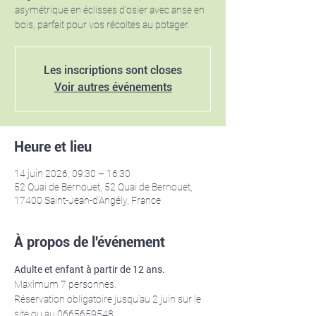
asymétrique en éclisses d'osier avec anse en
bois, parfait pour vos récoltes au potager.
Les inscriptions sont closes
Voir autres événements
Heure et lieu
14 juin 2026, 09:30 – 16:30
52 Quai de Bernouet, 52 Quai de Bernouet,
17400 Saint-Jean-d'Angély, France
À propos de l'événement
Adulte et enfant à partir de 12 ans. 
Maximum 7 personnes.
Réservation obligatoire jusqu'au 2 juin sur le 
site ou au 0665659548.