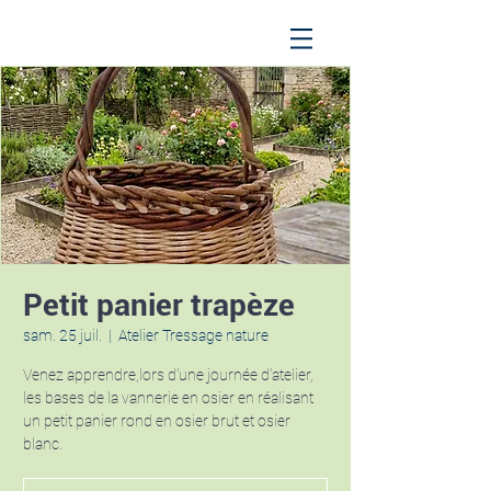
Petit panier trapèze
sam. 25 juil.
  |  
Atelier Tressage nature
Venez apprendre,lors d'une journée d'atelier,
les bases de la vannerie en osier en réalisant
un petit panier rond en osier brut et osier
blanc.