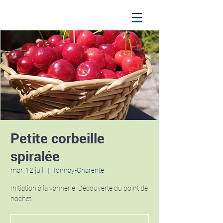
Petite corbeille
spiralée
mar. 12 juil.
  |  
Tonnay-Charente
Initiation à la vannerie. Découverte du point de
hochet.