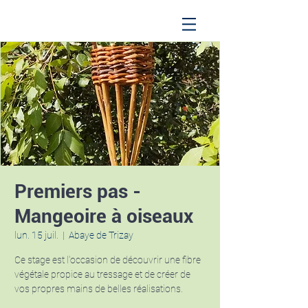
Premiers pas -
Mangeoire à oiseaux
lun. 15 juil.
  |  
Abaye de Trizay
Ce stage est l'occasion de découvrir une fibre
végétale propice au tressage et de créer de
vos propres mains de belles réalisations.