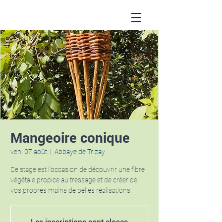
Mangeoire conique
ven. 07 août
  |  
Abbaye de Trizay
Ce stage est l'occasion de découvrir une fibre
végétale propice au tressage et de créer de
vos propres mains de belles réalisations.